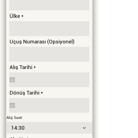
Ülke
Uçuş Numarası (Opsiyonel)
r
Alış Tarihi
*
e
q
u
i
r
Dönüş Tarihi
*
r
e
e
q
d
u
i
Alış Saati
r
e
14:30
d